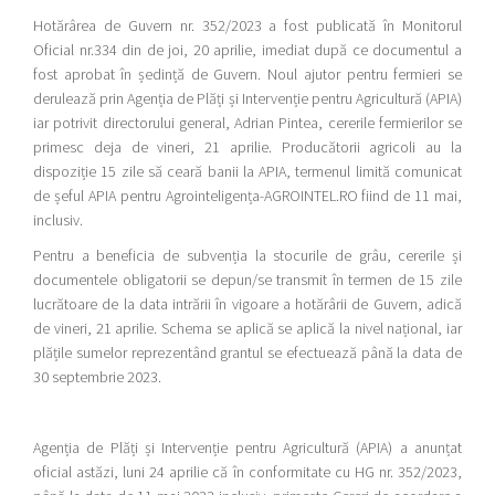
Hotărârea de Guvern nr. 352/2023 a fost publicată în Monitorul
Oficial nr.334 din de joi, 20 aprilie, imediat după ce documentul a
fost aprobat în ședință de Guvern. Noul ajutor pentru fermieri se
derulează prin Agenția de Plăți și Intervenție pentru Agricultură (APIA)
iar potrivit directorului general, Adrian Pintea, cererile fermierilor se
primesc deja de vineri, 21 aprilie. Producătorii agricoli au la
dispoziție 15 zile să ceară banii la APIA, termenul limită comunicat
de șeful APIA pentru Agrointeligența-AGROINTEL.RO fiind de 11 mai,
inclusiv.
Pentru a beneficia de subvenția la stocurile de grâu, cererile și
documentele obligatorii se depun/se transmit în termen de 15 zile
lucrătoare de la data intrării în vigoare a hotărârii de Guvern, adică
de vineri, 21 aprilie. Schema se aplică se aplică la nivel național, iar
plățile sumelor reprezentând grantul se efectuează până la data de
30 septembrie 2023.
Agenția de Plăți și Intervenție pentru Agricultură (APIA) a anunțat
oficial astăzi, luni 24 aprilie că în conformitate cu HG nr. 352/2023,